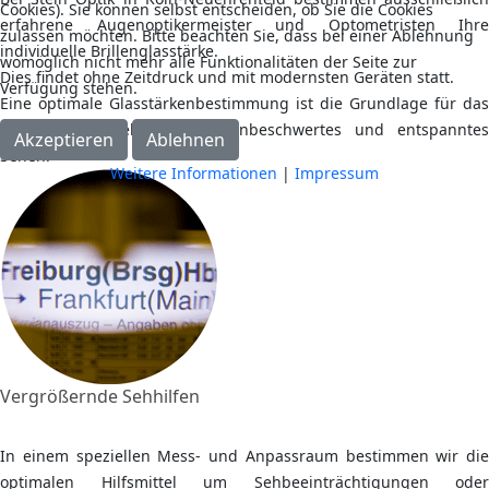
Cookies). Sie können selbst entscheiden, ob Sie die Cookies
erfahrene Augenoptikermeister und Optometristen Ihre
zulassen möchten. Bitte beachten Sie, dass bei einer Ablehnung
individuelle Brillenglasstärke.
womöglich nicht mehr alle Funktionalitäten der Seite zur
Dies findet ohne Zeitdruck und mit modernsten Geräten statt.
Verfügung stehen.
Eine optimale Glasstärkenbestimmung ist die Grundlage für das
perfekte Seherlebnis sowie unbeschwertes und entspanntes
Akzeptieren
Ablehnen
Sehen.
Weitere Informationen
|
Impressum
Vergrößernde Sehhilfen
In einem speziellen Mess- und Anpassraum bestimmen wir die
optimalen Hilfsmittel um Sehbeeinträchtigungen oder