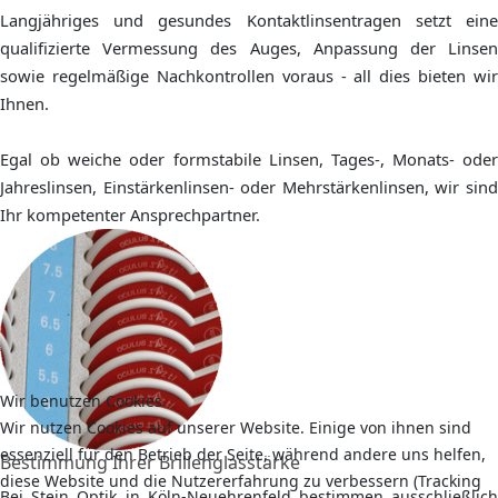
Langjähriges und gesundes Kontaktlinsentragen setzt eine
qualifizierte Vermessung des Auges, Anpassung der Linsen
sowie regelmäßige Nachkontrollen voraus - all dies bieten wir
Ihnen.
Egal ob weiche oder formstabile Linsen, Tages-, Monats- oder
Jahreslinsen, Einstärkenlinsen- oder Mehrstärkenlinsen, wir sind
Ihr kompetenter Ansprechpartner.
Wir benutzen Cookies
Wir nutzen Cookies auf unserer Website. Einige von ihnen sind
essenziell für den Betrieb der Seite, während andere uns helfen,
Bestimmung Ihrer Brillenglasstärke
diese Website und die Nutzererfahrung zu verbessern (Tracking
Bei Stein Optik in Köln-Neuehrenfeld bestimmen ausschließlich