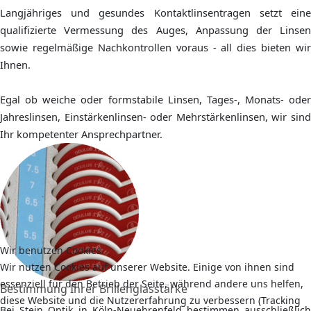
Langjähriges und gesundes Kontaktlinsentragen setzt eine
qualifizierte Vermessung des Auges, Anpassung der Linsen
sowie regelmäßige Nachkontrollen voraus - all dies bieten wir
Ihnen.
Egal ob weiche oder formstabile Linsen, Tages-, Monats- oder
Jahreslinsen, Einstärkenlinsen- oder Mehrstärkenlinsen, wir sind
Ihr kompetenter Ansprechpartner.
Wir benutzen Cookies
Wir nutzen Cookies auf unserer Website. Einige von ihnen sind
essenziell für den Betrieb der Seite, während andere uns helfen,
Bestimmung Ihrer Brillenglasstärke
diese Website und die Nutzererfahrung zu verbessern (Tracking
Bei Stein Optik in Köln-Neuehrenfeld bestimmen ausschließlich