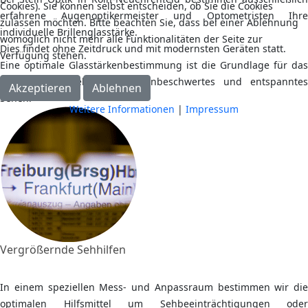
Cookies). Sie können selbst entscheiden, ob Sie die Cookies
erfahrene Augenoptikermeister und Optometristen Ihre
zulassen möchten. Bitte beachten Sie, dass bei einer Ablehnung
individuelle Brillenglasstärke.
womöglich nicht mehr alle Funktionalitäten der Seite zur
Dies findet ohne Zeitdruck und mit modernsten Geräten statt.
Verfügung stehen.
Eine optimale Glasstärkenbestimmung ist die Grundlage für das
perfekte Seherlebnis sowie unbeschwertes und entspanntes
Akzeptieren
Ablehnen
Sehen.
Weitere Informationen
|
Impressum
Vergrößernde Sehhilfen
In einem speziellen Mess- und Anpassraum bestimmen wir die
optimalen Hilfsmittel um Sehbeeinträchtigungen oder