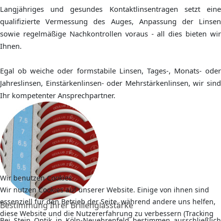
Langjähriges und gesundes Kontaktlinsentragen setzt eine
qualifizierte Vermessung des Auges, Anpassung der Linsen
sowie regelmäßige Nachkontrollen voraus - all dies bieten wir
Ihnen.
Egal ob weiche oder formstabile Linsen, Tages-, Monats- oder
Jahreslinsen, Einstärkenlinsen- oder Mehrstärkenlinsen, wir sind
Ihr kompetenter Ansprechpartner.
Wir benutzen Cookies
Wir nutzen Cookies auf unserer Website. Einige von ihnen sind
essenziell für den Betrieb der Seite, während andere uns helfen,
Bestimmung Ihrer Brillenglasstärke
diese Website und die Nutzererfahrung zu verbessern (Tracking
Bei Stein Optik in Köln-Neuehrenfeld bestimmen ausschließlich