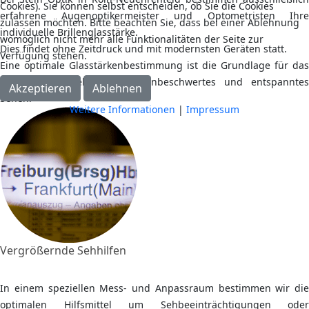
Cookies). Sie können selbst entscheiden, ob Sie die Cookies
erfahrene Augenoptikermeister und Optometristen Ihre
zulassen möchten. Bitte beachten Sie, dass bei einer Ablehnung
individuelle Brillenglasstärke.
womöglich nicht mehr alle Funktionalitäten der Seite zur
Dies findet ohne Zeitdruck und mit modernsten Geräten statt.
Verfügung stehen.
Eine optimale Glasstärkenbestimmung ist die Grundlage für das
perfekte Seherlebnis sowie unbeschwertes und entspanntes
Akzeptieren
Ablehnen
Sehen.
Weitere Informationen
|
Impressum
Vergrößernde Sehhilfen
In einem speziellen Mess- und Anpassraum bestimmen wir die
optimalen Hilfsmittel um Sehbeeinträchtigungen oder