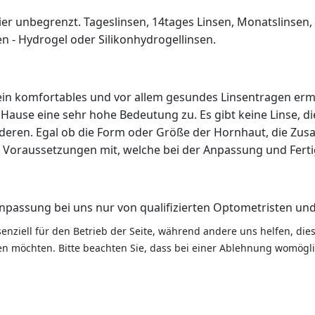
r unbegrenzt. Tageslinsen, 14tages Linsen, Monatslinsen, Q
sen - Hydrogel oder Silikonhydrogellinsen.
g ein komfortables und vor allem gesundes Linsentragen 
Hause eine sehr hohe Bedeutung zu. Es gibt keine Linse, die
nderen. Egal ob die Form oder Größe der Hornhaut, die Zu
e Voraussetzungen mit, welche bei der Anpassung und Ferti
anpassung bei uns nur von qualifizierten Optometristen 
senziell für den Betrieb der Seite, während andere uns helfen, di
sen möchten. Bitte beachten Sie, dass bei einer Ablehnung womögli