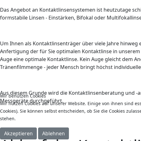
Das Angebot an Kontaktlinsensystemen ist heutzutage schie
formstabile Linsen - Einstärken, Bifokal oder Multifokallin
Um Ihnen als Kontaktlinsenträger über viele Jahre hinwe
Anfertigung der für Sie optimalen Kontaktlinse in unserem 
Auge eine optimale Kontaktlinse. Kein Auge gleicht dem A
Tränenfilmmenge - jeder Mensch bringt höchst individuell
Aus diesem Grunde wird die Kontaktlinsenberatung und -
Wir benutzen Cookies
Messgeräte durchgeführt.
Wir nutzen Cookies auf unserer Website. Einige von ihnen sind es
Cookies). Sie können selbst entscheiden, ob Sie die Cookies zulas
stehen.
Akzeptieren
Ablehnen